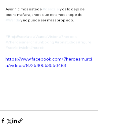
Ayer hicimos estede 
#descaje
 y os lo dejo de 
buena mañana, ahora que estamos a tope de 
#Wanda
 y no puede ser más apropiado.
#BrujaEscarlata
#WandaVision
#7heroes
#7heroesmerch
#unboxing
#ironstudios
#figure
#scarletwicht
#murcia
https://www.facebook.com/7heroesmurci
a/videos/872640563550483