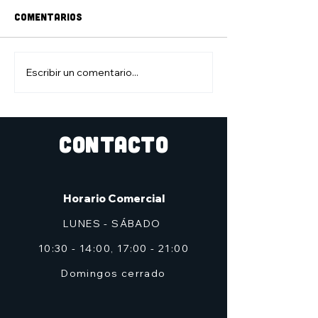
Comentarios
Escribir un comentario...
Feliz día del padre
#viernesdefig
con Darth vader
con Naruto
CONTACTO
Horario Comercial
LUNES - SÁBADO
10:30 - 14:00, 17:00 - 21:00
Domingos cerrado