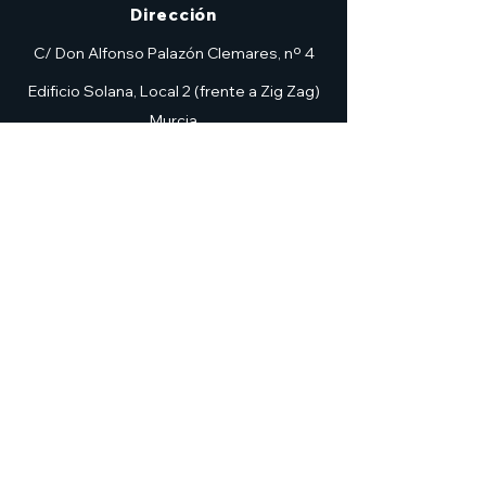
Dirección
C/ Don Alfonso Palazón Clemares, nº 4
Edificio Solana, Local 2 (frente a Zig Zag)
Murcia
7heroesmurcia@gmail.com
| TEL.968 931 777