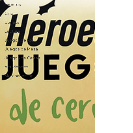
Eventos
Cine
Comics
Lectura
Juegos de Rol
Juegos de Mesa
Juegos de Cartas
Actividades
Merchandising