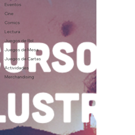
Eventos
Cine
Comics
Lectura
Juegos de Rol
Juegos de Mesa
Juegos de Cartas
Actividades
Merchandising