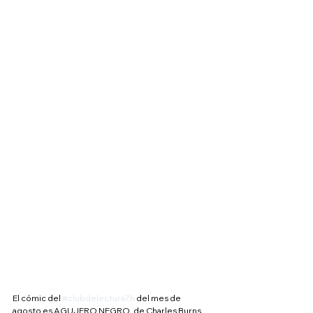
El cómic del 
#clubdelectura7h
 del mes de 
agosto es AGUJERO NEGRO, de Charles Burns.