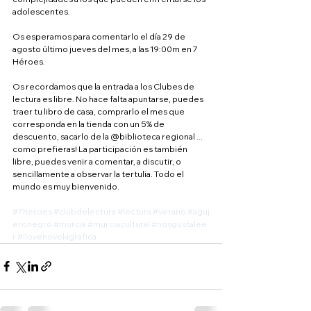
adolescentes.
Os esperamos para comentarlo el día 29 de 
agosto último jueves del mes, a las 19:00m en 7 
Héroes.
Os recordamos que la entrada a los Clubes de 
lectura es libre. No hace falta apuntarse, puedes 
traer tu libro de casa, comprarlo el mes que 
corresponda en la tienda con un 5% de 
descuento, sacarlo de la @biblioteca regional ... 
como prefieras! La participación es también 
libre, puedes venir a comentar, a discutir, o 
sencillamente a observar la tertulia. Todo el 
mundo es muy bienvenido.
#7heroes
#clubdelectura
#lectura
#verano
#aguj
eronegro
#murcia
#murciacultural
#nosgustalee
r
#Ilovenovelagrafica