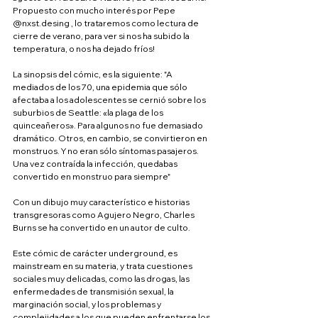
Propuesto con mucho interés por Pepe 
@nxst.desing , lo trataremos como lectura de 
cierre de verano, para ver si nos ha subido la 
temperatura, o nos ha dejado fríos!
La sinopsis del cómic, es la siguiente: "A 
mediados de los 70, una epidemia que sólo 
afectaba a los adolescentes se cernió sobre los 
suburbios de Seattle: «la plaga de los 
quinceañeros». Para algunos no fue demasiado 
dramático. Otros, en cambio, se convirtieron en 
monstruos. Y no eran sólo síntomas pasajeros. 
Una vez contraída la infección, quedabas 
convertido en monstruo para siempre"
Con un dibujo muy característico e historias 
transgresoras como Agujero Negro, Charles 
Burns se ha convertido en un autor de culto.
Este cómic de carácter underground, es 
mainstream en su materia, y trata cuestiones 
sociales muy delicadas, como las drogas, las 
enfermedades de transmisión sexual, la 
marginación social, y los problemas y 
complejidades a los que pueden enfrentarse los 