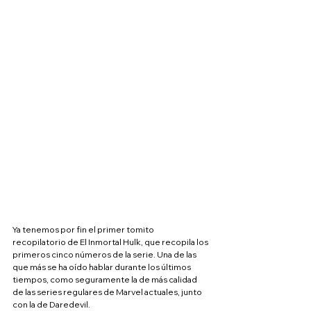
Ya tenemos por fin el primer tomito 
recopilatorio de El Inmortal Hulk, que recopila los 
primeros cinco números de la serie. Una de las 
que más se ha oído hablar durante los últimos 
tiempos, como seguramente la de más calidad 
de las series regulares de Marvel actuales, junto 
con la de Daredevil.