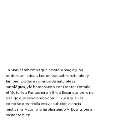
En Marvel sabemos que existe la magia y los 
poderes místicos, las fuerzas sobrenaturales y 
también poderes divinos de naturaleza 
mitológica, y lo hemos visto con Doctor Extraño, 
el Motorista Fantasma o la Bruja Escarlata, pero no 
es algo que asociemos con Hulk, así que ver 
cómo se desarrolla esa vinculación ciencia-
mística, tal y como lo ha planteado Al Edwig, pinta 
bastante bien.