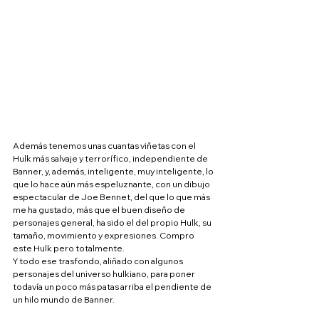
Además tenemos unas cuantas viñetas con el 
Hulk más salvaje y terrorífico, independiente de 
Banner, y, además, inteligente, muy inteligente, lo 
que lo hace aún más espeluznante, con un dibujo 
espectacular de Joe Bennet, del que lo que más 
me ha gustado, más que el buen diseño de 
personajes general, ha sido el del propio Hulk, su 
tamaño, movimiento y expresiones. Compro 
este Hulk pero totalmente.
Y todo ese trasfondo, aliñado con algunos 
personajes del universo hulkiano, para poner 
todavía un poco más patas arriba el pendiente de 
un hilo mundo de Banner.