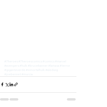
#7heroes
#7heroescomics
#comics
#marvel
#avengers
#hulk
#brucebanner
#lamasa
#terror
#giganteverde
#inmortalhulk
#aledwig
#joebennet
#murcia