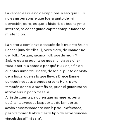
La verdad es que no decepciona, y eso que Hulk 
no es un personaje que fuera santo de mi 
devoción, pero, es que la historia es buena y me 
interesa, ha conseguido captar completamente 
mi atención.
La historia comienza después de la muerte Bruce 
Banner (una de ellas...), pero claro, de Banner, no 
de Hulk. Porque, ¿acaso Hulk puede morir? 
Sobre esta pregunta se nos anuncia va a girar 
toda la serie, a cómo o por qué Hulk es, a fin de 
cuentas, inmortal. Y esto, desde el punto de vista 
de la física, que es lo que llevó a Bruce Banner 
con sus investigaciones a crear a Hulk, pero 
también desde la metafísica, pues el guionista se 
atreve a ir un poco más allá.
A fin de cuentas, alguien que no muere, pero 
está tantas veces a las puertas de la muerte, 
acaba necesariamente con la psique afectada, 
pero también la abre cierto tipo de experiencias 
vinculadas al "más allá".