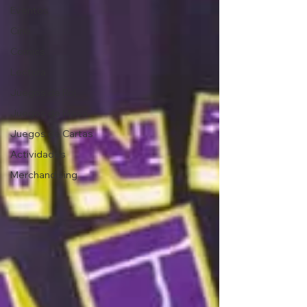
Eventos
Cine
Comics
Lectura
Juegos de Rol
Juegos de Mesa
Juegos de Cartas
Actividades
Merchandising