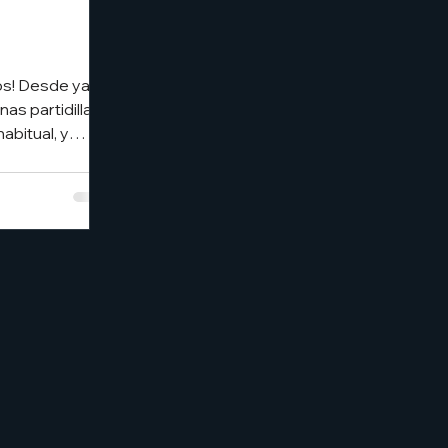
os! Desde ya
as partidillas
abitual, y
nto en tienda
o de eventos en
n el enlace para
gos!
/eventos 📆 De
ro horario
sona (incluye
 Usa nuestra
os! ⚠
no haya evento