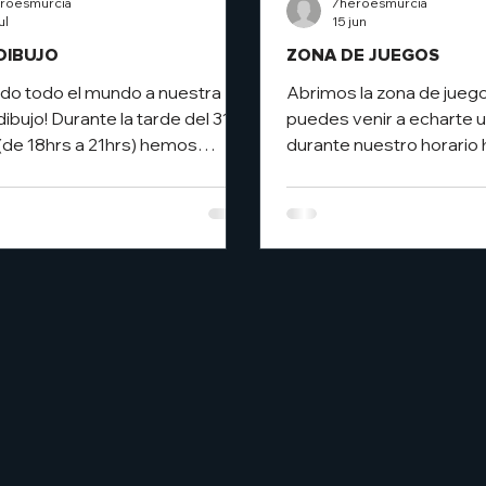
roesmurcia
7heroesmurcia
ul
15 jun
DIBUJO
ZONA DE JUEGOS
do todo el mundo a nuestra
Abrimos la zona de jueg
ibujo! Durante la tarde del 31
puedes venir a echarte un
 (de 18hrs a 21hrs) hemos
durante nuestro horario h
o nuestro espacio para una
siempre que no haya eve
 dibujo libre abierta a quien
😎 Consulta el calendari
rticipar 📝✨ No tienes que
nuestra web, linktree o e
eriencia, no es una clase, el
planificar tu tarde de jue
jetivo es pasarlo bien dibujando
https://www.7heroes.es
 gente apasionada del medio y
lunes a sábado, en nuest
a mano para que fluyan el dibujo
habitual 👥 1,50€ por per
tividad!✨ La entrada es gratuita,
una bebida fresquita) 🃏
 traer todos los materiales con
ludoteca, o trae tus jueg
quieras trabaj
Disponible siempre que 
y