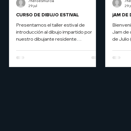
7heroesmurcia
7he
29 jul
29 j
CURSO DE DIBUJO ESTIVAL
jAM DE 
Presentamos el taller estival de
Bienveni
introducción al dibujo impartido por
Jam de d
nuestro dibujante residente
de Julio
@miguelherraiz_ 🖍️ Un taller pensado
preparad
para aprender a dibujar con pequeños
sesión de
juegos-ejercicios distribuidos en cuatro
desee pa
sesiones de dos horas cada una. Está
tener exp
pensado para toda aquellas personas
único ob
que han tenido interés en aprender a
con más
dibujar alguna vez en su vida y no han
soltar l
sabido cómo hacerlo. ¡No hace falta ser
y la crea
un gran dibujante ni tener idea de nada
recuerda
relacionado! Con saber coger un lápiz
los que 