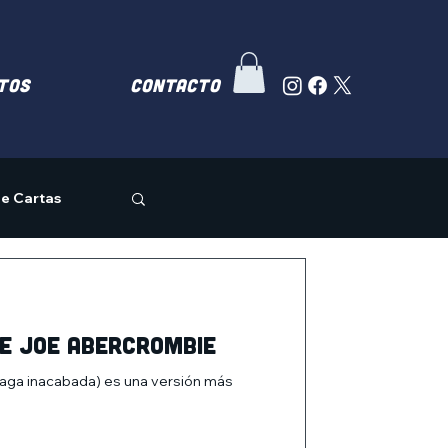
TOS
Contacto
e Cartas
de Joe Abercrombie
aga inacabada) es una versión más