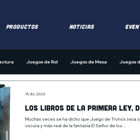
PRODUCTOS
NOTICIAS
EVEN
ectura
Juegos de Rol
Juegos de Mesa
Juegos d
15 dic 2020
Los libros de La Primera Ley, 
Muchas veces se ha dicho que Juego de Tronos (esa s
oscura y más real de la fantasía El Señor de los...