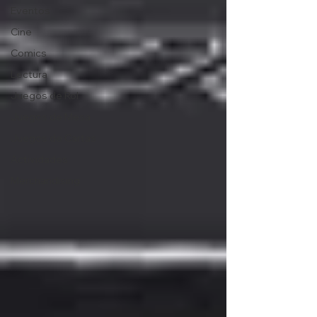
Eventos
Cine
Comics
Lectura
Juegos de Rol
Juegos de Mesa
Juegos de Cartas
Actividades
Merchandising