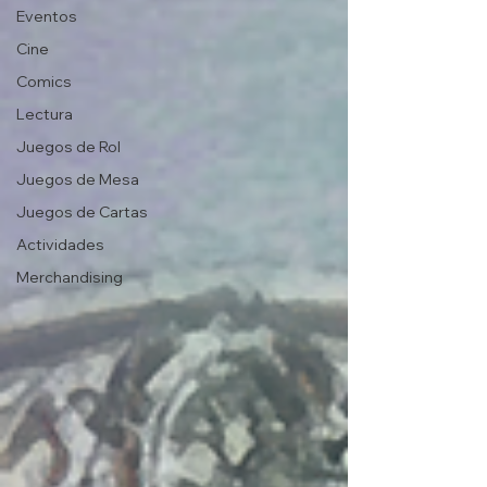
Eventos
Cine
Comics
Lectura
Juegos de Rol
Juegos de Mesa
Juegos de Cartas
Actividades
Merchandising