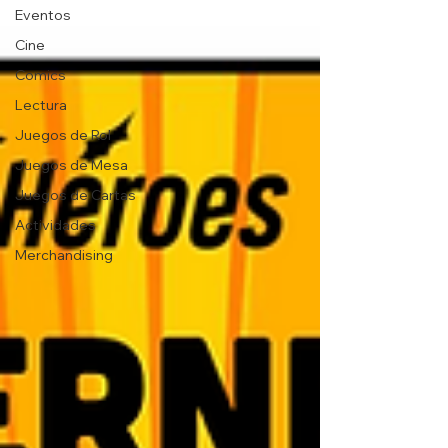
Eventos
Cine
Comics
Lectura
Juegos de Rol
Juegos de Mesa
Juegos de Cartas
Actividades
Merchandising