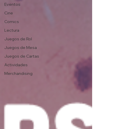
Eventos
Cine
Comics
Lectura
Juegos de Rol
Juegos de Mesa
Juegos de Cartas
Actividades
Merchandising