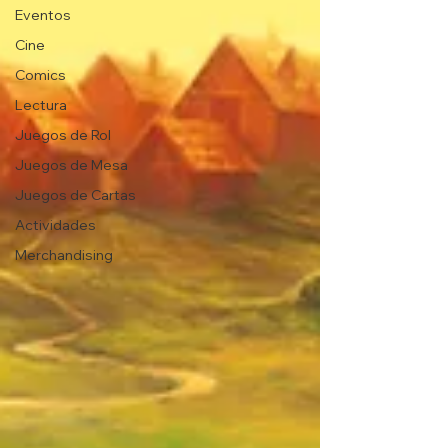
Eventos
Cine
Comics
Lectura
Juegos de Rol
Juegos de Mesa
Juegos de Cartas
Actividades
Merchandising