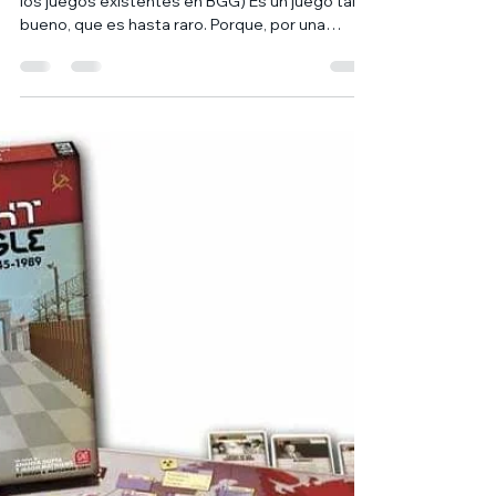
16 ene 2021
2 min de lectura
STAR WARS: REBELLION, el
juego de mesa
STAR WARS: REBELLION (posición 8 de TODOS
los juegos existentes en BGG) Es un juego tan
bueno, que es hasta raro. Porque, por una
parte,...