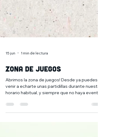
15 jun
1 min de lectura
ZONA DE JUEGOS
Abrimos la zona de juegos! Desde ya puedes
venir a echarte unas partidillas durante nuestro
horario habitual, y siempre que no haya evento
en tienda 😎 Consulta el calendario de eventos
en nuestra web, linktree o en el enlace para
planificar tu tarde de juegos!
https://www.7heroes.es/eventos 📆 De lunes a