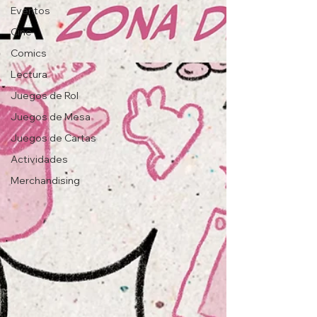
Eventos
Cine
Comics
Lectura
Juegos de Rol
Juegos de Mesa
Juegos de Cartas
Actividades
Merchandising