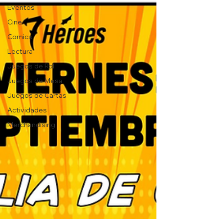
Eventos
Cine
Comics
Lectura
Juegos de Rol
Juegos de Mesa
Juegos de Cartas
Actividades
Merchandising